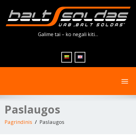
Galime tai – ko negali kiti…
Toggl
navig
Paslaugos
Pagrindinis
Paslaugos